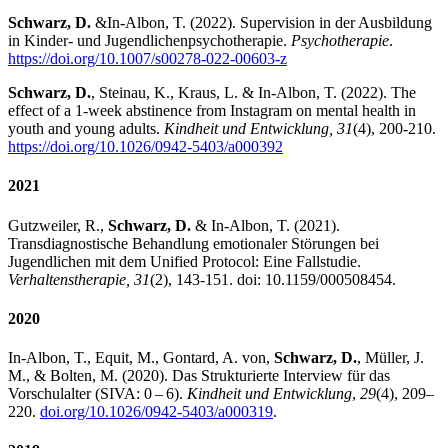
Schwarz, D.
&
In-Albon, T. (2022). Supervision in der Ausbildung
in Kinder- und Jugendlichenpsychotherapie.
Psychotherapie
.
https://doi.org/10.1007/s00278-022-00603-z
Schwarz, D.
, Steinau, K., Kraus, L. & In-Albon, T. (2022). The
effect of a 1-week abstinence from Instagram on mental health in
youth and young adults.
Kindheit und Entwicklung, 31
(4), 200-210.
https://doi.org/10.1026/0942-5403/a000392
2021
Gutzweiler, R.,
Schwarz, D.
& In-Albon, T. (2021).
Transdiagnostische Behandlung emotionaler Störungen bei
Jugendlichen mit dem Unified Protocol: Eine Fallstudie.
Verhaltenstherapie, 31
(2), 143-151. doi: 10.1159/000508454.
2020
In-Albon, T., Equit, M., Gontard, A. von,
Schwarz, D.
, Müller, J.
M., & Bolten, M. (2020). Das Strukturierte Interview für das
Vorschulalter (SIVA: 0 – 6).
Kindheit und Entwicklung
,
29
(4), 209–
220.
doi.org/10.1026/0942-5403/a000319
.