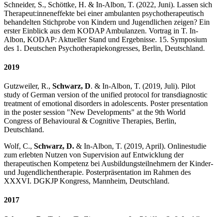
Schneider, S., Schöttke, H. & In-Albon, T. (2022, Juni). Lassen sich
Therapeut:inneneffekte bei einer ambulanten psychotherapeutisch
behandelten Stichprobe von Kindern und Jugendlichen zeigen? Ein
erster Einblick aus dem KODAP Ambulanzen. Vortrag in T. In-
Albon, KODAP: Aktueller Stand und Ergebnisse. 15. Symposium
des 1. Deutschen Psychotherapiekongresses, Berlin, Deutschland.
2019
Gutzweiler, R.,
Schwarz, D
. & In-Albon, T. (2019, Juli). Pilot
study of German version of the unified protocol for transdiagnostic
treatment of emotional disorders in adolescents. Poster presentation
in the poster session "New Developments" at the 9th World
Congress of Behavioural & Cognitive Therapies, Berlin,
Deutschland.
Wolf, C.,
Schwarz, D.
& In-Albon, T. (2019, April). Onlinestudie
zum erlebten Nutzen von Supervision auf Entwicklung der
therapeutischen Kompetenz bei Ausbildungsteilnehmern der Kinder-
und Jugendlichentherapie. Posterpräsentation im Rahmen des
XXXVI. DGKJP Kongress, Mannheim, Deutschland.
2017