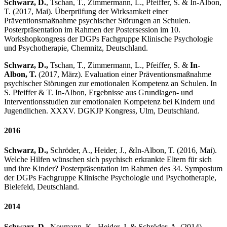
Schwarz, D.
, Tschan, T., Zimmermann, L., Pfeiffer, S. & In-Albon,
T. (2017, Mai). Überprüfung der Wirksamkeit einer
Präventionsmaßnahme psychischer Störungen an Schulen.
Posterpräsentation im Rahmen der Postersession im 10.
Workshopkongress der DGPs Fachgruppe Klinische Psychologie
und Psychotherapie, Chemnitz, Deutschland.
Schwarz, D.,
Tschan, T., Zimmermann, L., Pfeiffer, S. &
In-
Albon, T.
(2017, März). Evaluation einer Präventionsmaßnahme
psychischer Störungen zur emotionalen Kompetenz an Schulen. In
S. Pfeiffer & T. In-Albon, Ergebnisse aus Grundlagen- und
Interventionsstudien zur emotionalen Kompetenz bei Kindern und
Jugendlichen. XXXV. DGKJP Kongress, Ulm, Deutschland.
2016
Schwarz, D.,
Schröder, A., Heider, J., &
In-Albon, T. (2016, Mai).
Welche Hilfen wünschen sich psychisch erkrankte Eltern für sich
und ihre Kinder? Posterpräsentation im Rahmen des 34. Symposium
der DGPs Fachgruppe Klinische Psychologie und Psychotherapie,
Bielefeld, Deutschland.
2014
Schwarz, D.
, Neumann, K., Heider, J. & Schröder, A. (2014)