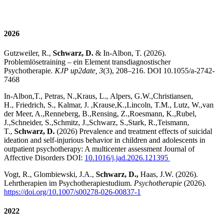
2026
Gutzweiler, R.,
Schwarz, D.
& In-Albon, T. (2026).
Problemlösetraining – ein Element transdiagnostischer
Psychotherapie
. KJP up2date, 3
(3), 208–216. DOI 10.1055/a-2742-
7468
In-Albon,T., Petras, N.,Kraus, L., Alpers, G.W.,Christiansen,
H., Friedrich, S., Kalmar, J. ,Krause,K.,Lincoln, T.M., Lutz, W.,van
der Meer, A.,Renneberg, B.,Rensing, Z.,Roesmann, K.,Rubel,
J.,Schneider, S.,Schmitz, J.,Schwarz, S.,Stark, R.,Teismann,
T.,
Schwarz, D.
(2026) Prevalence and treatment effects of suicidal
ideation and self-injurious behavior in children and adolescents in
outpatient psychotherapy: A multicenter assessment Journal of
Affective Disorders DOI:
10.1016/j.jad.2026.121395
Vogt, R., Glombiewski, J.A.,
Schwarz, D.,
Haas, J.W. (2026).
Lehrtherapien im Psychotherapiestudium.
Psychotherapie
(2026).
https://doi.org/10.1007/s00278-026-00837-1
2022