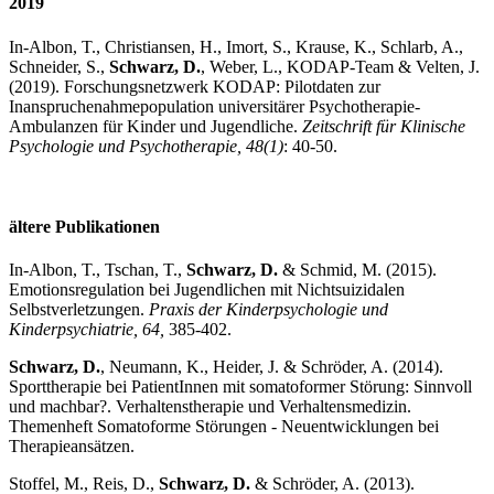
2019
In-Albon, T., Christiansen, H., Imort, S., Krause, K., Schlarb, A.,
Schneider, S.,
Schwarz, D.
, Weber, L., KODAP-Team & Velten, J.
(2019). Forschungsnetzwerk KODAP: Pilotdaten zur
Inanspruchenahmepopulation universitärer Psychotherapie-
Ambulanzen für Kinder und Jugendliche.
Zeitschrift für Klinische
Psychologie und Psychotherapie, 48(1)
: 40-50.
ältere Publikationen
In-Albon, T., Tschan, T.,
Schwarz, D.
& Schmid, M. (2015).
Emotionsregulation bei Jugendlichen mit Nichtsuizidalen
Selbstverletzungen.
Praxis der Kinderpsychologie und
Kinderpsychiatrie, 64,
385-402.
Schwarz, D.
, Neumann, K., Heider, J. & Schröder, A. (2014).
Sporttherapie bei PatientInnen mit somatoformer Störung: Sinnvoll
und machbar?. Verhaltenstherapie und Verhaltensmedizin.
Themenheft Somatoforme Störungen - Neuentwicklungen bei
Therapieansätzen.
Stoffel, M., Reis, D.,
Schwarz, D.
& Schröder, A. (2013).