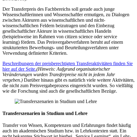
Der Transferpreis des Fachbereichs soll gerade auch junge
Wissenschaftlerinnen und Wissenschaftler ermutigen, zu Dialogen
zwischen Akteuren aus wissenschaftlichen und nicht-
wissenschaftlichen Feldern beizutragen und den Einbezug
gesellschaftlicher Akteure in wissenschaftliches Handeln
(beispielsweise im Rahmen von citizen science oder service
learning) fördern. Das Preisvergabeverfahren beruht auf einem
strukturierten Bewerbungs- und Beurteilungsverfahren unter
Verwendung definierter Kriterien.
Beschreibungen der preisberechtigten Transferaktivitäten finden Sie
hier auf der Seite.
(Hinweis: Aufgrund organisatorischer
Veränderungen wurden Transferpreise nicht in jedem Jahr
vergeben.)
Darüber hinaus gibt es natürlich viele weitere Aktivitäten,
die nicht zum Preisvergabeprozess eingereicht wurden. So vielfältig
wie die Forschung sind auch die gesellschaftlichen Bezüge.
Transferszenarien in Studium und Lehre
Transfer von Wissen, Kompetenzen und Erfahrungen findet häufig
auch im akademischen Studium bzw. in Lehrkontexten statt. Ein
recht bekanntes Stichwort ist hierbei „Service Learning“, ein Lehr-