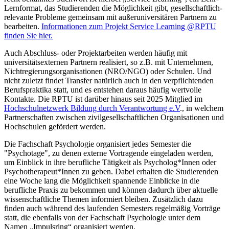
Lernformat, das Studierenden die Möglichkeit gibt, gesellschaftlich-
relevante Probleme gemeinsam mit außeruniversitären Partnern zu
bearbeiten.
Informationen zum Projekt Service Learning @RPTU
finden Sie hier.
Auch Abschluss- oder Projektarbeiten werden häufig mit
universitätsexternen Partnern realisiert, so z.B. mit Unternehmen,
Nichtregierungsorganisationen (NRO/NGO) oder Schulen. Und
nicht zuletzt findet Transfer natürlich auch in den verpflichtenden
Berufspraktika statt, und es entstehen daraus häufig wertvolle
Kontakte. Die RPTU ist darüber hinaus seit 2025 Mitglied im
Hochschulnetzwerk Bildung durch Verantwortung e.V
., in welchem
Partnerschaften zwischen zivilgesellschaftlichen Organisationen und
Hochschulen gefördert werden.
Die Fachschaft Psychologie organisiert jedes Semester die
"Psychotage", zu denen externe Vortragende eingeladen werden,
um Einblick in ihre berufliche Tätigkeit als Psycholog*Innen oder
Psychotherapeut*Innen zu geben. Dabei erhalten die Studierenden
eine Woche lang die Möglichkeit spannende Einblicke in die
berufliche Praxis zu bekommen und können dadurch über aktuelle
wissenschaftliche Themen informiert bleiben. Zusätzlich dazu
finden auch während des laufenden Semesters regelmäßig Vorträge
statt, die ebenfalls von der Fachschaft Psychologie unter dem
Namen „Impulsring“ organisiert werden.