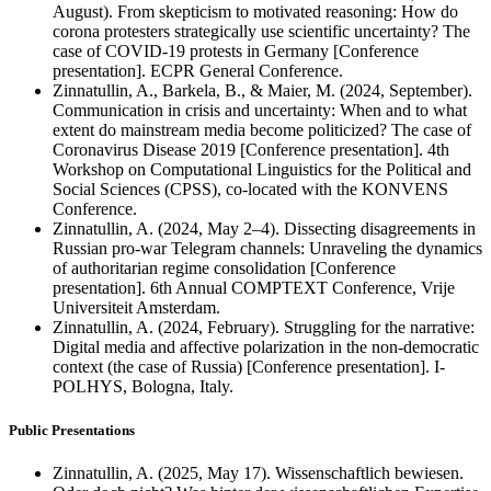
August). From skepticism to motivated reasoning: How do
corona protesters strategically use scientific uncertainty? The
case of COVID-19 protests in Germany [Conference
presentation]. ECPR General Conference.
Zinnatullin, A., Barkela, B., & Maier, M. (2024, September).
Communication in crisis and uncertainty: When and to what
extent do mainstream media become politicized? The case of
Coronavirus Disease 2019 [Conference presentation]. 4th
Workshop on Computational Linguistics for the Political and
Social Sciences (CPSS), co-located with the KONVENS
Conference.
Zinnatullin, A. (2024, May 2–4). Dissecting disagreements in
Russian pro-war Telegram channels: Unraveling the dynamics
of authoritarian regime consolidation [Conference
presentation]. 6th Annual COMPTEXT Conference, Vrije
Universiteit Amsterdam.
Zinnatullin, A. (2024, February). Struggling for the narrative:
Digital media and affective polarization in the non-democratic
context (the case of Russia) [Conference presentation]. I-
POLHYS, Bologna, Italy.
Public Presentations
Zinnatullin, A. (2025, May 17). Wissenschaftlich bewiesen.