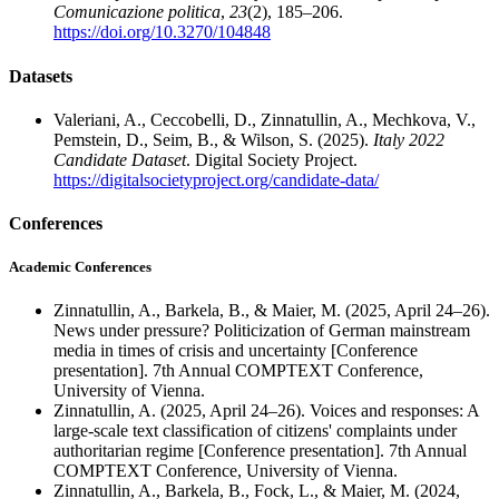
Comunicazione politica
,
23
(2), 185–206.
https://doi.org/10.3270/104848
Datasets
Valeriani, A., Ceccobelli, D., Zinnatullin, A., Mechkova, V.,
Pemstein, D., Seim, B., & Wilson, S. (2025).
Italy 2022
Candidate Dataset
. Digital Society Project.
https://digitalsocietyproject.org/candidate-data/
Conferences
Academic Conferences
Zinnatullin, A., Barkela, B., & Maier, M. (2025, April 24–26).
News under pressure? Politicization of German mainstream
media in times of crisis and uncertainty [Conference
presentation]. 7th Annual COMPTEXT Conference,
University of Vienna.
Zinnatullin, A. (2025, April 24–26). Voices and responses: A
large-scale text classification of citizens' complaints under
authoritarian regime [Conference presentation]. 7th Annual
COMPTEXT Conference, University of Vienna.
Zinnatullin, A., Barkela, B., Fock, L., & Maier, M. (2024,