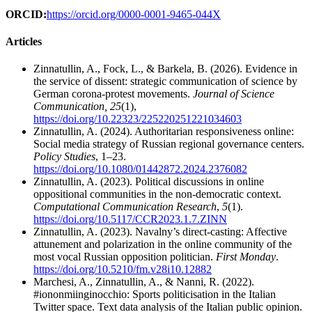
ORCID:
https://orcid.org/0000-0001-9465-044X
Articles
Zinnatullin, A., Fock, L., & Barkela, B. (2026). Evidence in
the service of dissent: strategic communication of science by
German corona-protest movements.
Journal of Science
Communication, 25
(1),
https://doi.org/10.22323/225220251221034603
Zinnatullin, A. (2024). Authoritarian responsiveness online:
Social media strategy of Russian regional governance centers.
Policy Studies
, 1–23.
https://doi.org/10.1080/01442872.2024.2376082
Zinnatullin, A. (2023). Political discussions in online
oppositional communities in the non-democratic context.
Computational Communication Research
,
5
(1).
https://doi.org/10.5117/CCR2023.1.7.ZINN
Zinnatullin, A. (2023). Navalny’s direct-casting: Affective
attunement and polarization in the online community of the
most vocal Russian opposition politician.
First Monday
.
https://doi.org/10.5210/fm.v28i10.12882
Marchesi, A., Zinnatullin, A., & Nanni, R. (2022).
#iononmiinginocchio: Sports politicisation in the Italian
Twitter space. Text data analysis of the Italian public opinion.