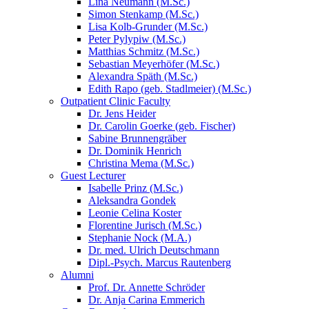
Lina Neumann (M.Sc.)
Simon Stenkamp (M.Sc.)
Lisa Kolb-Grunder (M.Sc.)
Peter Pylypiw (M.Sc.)
Matthias Schmitz (M.Sc.)
Sebastian Meyerhöfer (M.Sc.)
Alexandra Späth (M.Sc.)
Edith Rapo (geb. Stadlmeier) (M.Sc.)
Outpatient Clinic Faculty
Dr. Jens Heider
Dr. Carolin Goerke (geb. Fischer)
Sabine Brunnengräber
Dr. Dominik Henrich
Christina Mema (M.Sc.)
Guest Lecturer
Isabelle Prinz (M.Sc.)
Aleksandra Gondek
Leonie Celina Koster
Florentine Jurisch (M.Sc.)
Stephanie Nock (M.A.)
Dr. med. Ulrich Deutschmann
Dipl.-Psych. Marcus Rautenberg
Alumni
Prof. Dr. Annette Schröder
Dr. Anja Carina Emmerich