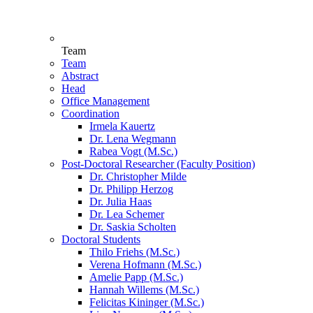
Team
Team
Abstract
Head
Office Management
Coordination
Irmela Kauertz
Dr. Lena Wegmann
Rabea Vogt (M.Sc.)
Post-Doctoral Researcher (Faculty Position)
Dr. Christopher Milde
Dr. Philipp Herzog
Dr. Julia Haas
Dr. Lea Schemer
Dr. Saskia Scholten
Doctoral Students
Thilo Friehs (M.Sc.)
Verena Hofmann (M.Sc.)
Amelie Papp (M.Sc.)
Hannah Willems (M.Sc.)
Felicitas Kininger (M.Sc.)