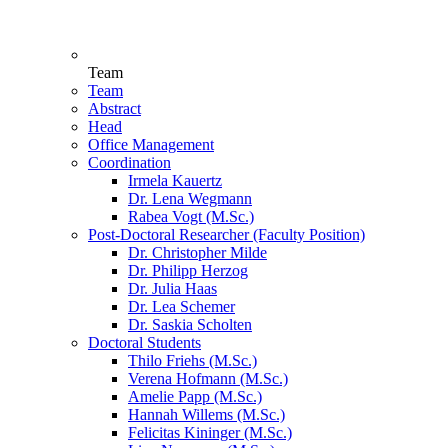
Team
Team
Abstract
Head
Office Management
Coordination
Irmela Kauertz
Dr. Lena Wegmann
Rabea Vogt (M.Sc.)
Post-Doctoral Researcher (Faculty Position)
Dr. Christopher Milde
Dr. Philipp Herzog
Dr. Julia Haas
Dr. Lea Schemer
Dr. Saskia Scholten
Doctoral Students
Thilo Friehs (M.Sc.)
Verena Hofmann (M.Sc.)
Amelie Papp (M.Sc.)
Hannah Willems (M.Sc.)
Felicitas Kininger (M.Sc.)